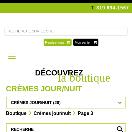
T.
819 694-1567
Rendez-vous
Mon panier
DÉCOUVREZ
la boutique
CRÈMES JOUR/NUIT
CRÈMES JOUR/NUIT (28)
Boutique
Crèmes jour/nuit
Page 3