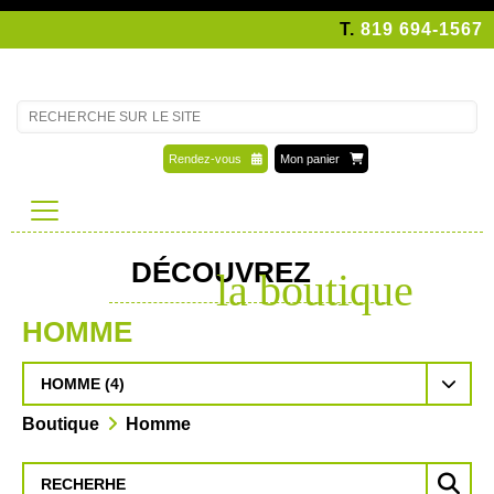
T.
819 694-1567
Rendez-vous
Mon panier
DÉCOUVREZ
la boutique
HOMME
HOMME (4)
Boutique
Homme