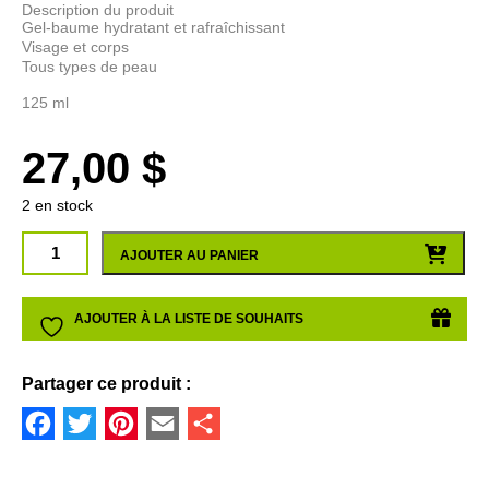
Description du produit
Gel-baume hydratant et rafraîchissant
Visage et corps
Tous types de peau
125 ml
27,00
$
2 en stock
quantité
AJOUTER AU PANIER
de
Hydraplus
Gel-
AJOUTER À LA LISTE DE SOUHAITS
baume
hydratant
et
Partager ce produit :
rafraîchissant
Facebook
Twitter
Pinterest
Email
Partager