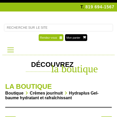
T.
819 694-1567
Rendez-vous
Mon panier
DÉCOUVREZ
la boutique
LA BOUTIQUE
Boutique
Crèmes jour/nuit
Hydraplus Gel-
baume hydratant et rafraîchissant