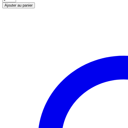
de
Ajouter au panier
Purifia
Émulsion-
gel