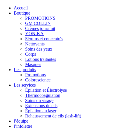
Accueil
Boutique
PROMOTIONS
GM COLLIN
Crèmes jour/nuit
YON-KA
Sérums et concentrés
Nettoyants
Soins des yeux
Corps
Lotions traitantes
Masques
Les produits
Promotions
Colorescience
Les services
Épilation et Électrolyse
Thermocoagulation
Soins du visage
Extensions de cils
Épilation au laser
Rehaussement de cils (lash-lift)
l’équipe
l’infolettre