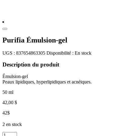
Purifia Émulsion-gel
UGS :
837654863305
Disponibilité :
En stock
Description du produit
Émulsion-gel
Peaux lipidiques, hyperlipidiques et acnéiques.
50 ml
42,00
$
42$
2 en stock
quantité