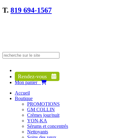
T.
819 694-1567
Search
Search
for:
Rendez-vous
Mon panier
Accueil
Boutique
PROMOTIONS
GM COLLIN
Crèmes jour/nuit
YON-KA
Sérums et concentrés
Nettoyants
Soins des yeux