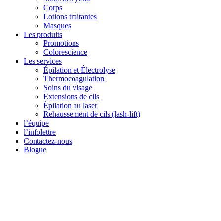
Corps
Lotions traitantes
Masques
Les produits
Promotions
Colorescience
Les services
Épilation et Électrolyse
Thermocoagulation
Soins du visage
Extensions de cils
Épilation au laser
Rehaussement de cils (lash-lift)
l’équipe
l’infolettre
Contactez-nous
Blogue