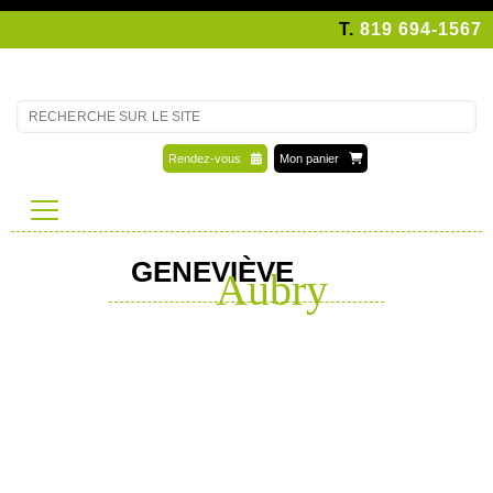
T.
819 694-1567
Rendez-vous
Mon panier
GENEVIÈVE
Aubry