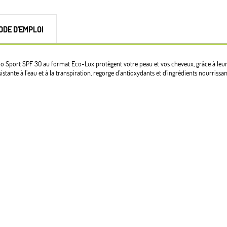
de
coco
tropicale
ODE D'EMPLOI
 bio Sport SPF 30 au format Eco-Lux protègent votre peau et vos cheveux, grâce à leu
istante à l’eau et à la transpiration, regorge d’antioxydants et d’ingrédients nourrissa