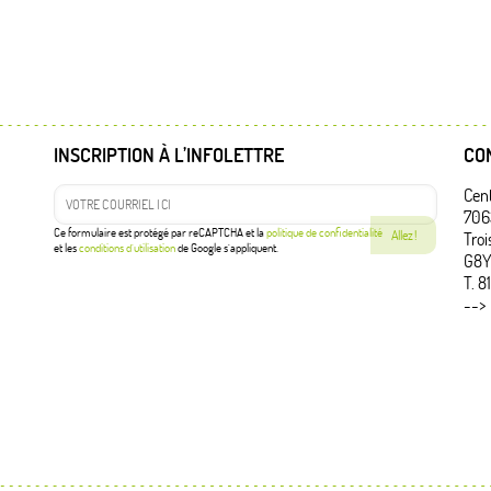
INSCRIPTION À L’INFOLETTRE
CO
Cent
7063
Ce formulaire est protégé par reCAPTCHA et la
politique de confidentialité
Troi
et les
conditions d’utilisation
de Google s’appliquent.
G8Y
T. 
-->