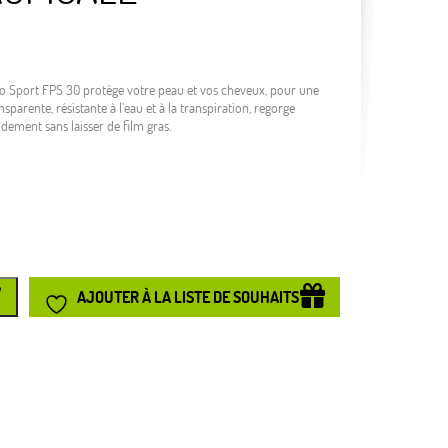
io Sport FPS 30 protège votre peau et vos cheveux, pour une
sparente, résistante à l’eau et à la transpiration, regorge
idement sans laisser de film gras.
AJOUTER À LA LISTE DE SOUHAITS
ager