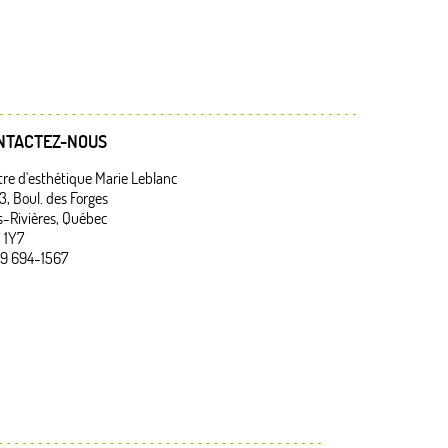
NTACTEZ-NOUS
re d'esthétique Marie Leblanc
, Boul. des Forges
s-Rivières, Québec
 1Y7
819 694-1567