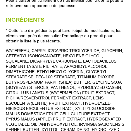
Peut s’utiliser en traitement de nuit intensif pour aider la peau à
retrouver son apparence de jeunesse.
INGRÉDIENTS
* Cette liste d’ingrédients peut faire l’objet de modifications, les
clients sont priés de consulter l’emballage du produit pour
obtenir la liste la plus récente.
WATER/EAU, CAPRYLIC/CAPRIC TRIGLYCERIDE, GLYCERIN,
CETEARYL ISONONANOATE, HEXYLENE GLYCOL,
SQUALANE, DICAPRYLYL CARBONATE, LACTOBACILLUS
FERMENT LYSATE FILTRATE, ARACHIDYL ALCOHOL,
DIMETHICONE, ETHYLHEXYLGLYCERIN, GLYCERYL
STEARATE SE, PEG-100 STEARATE, TITANIUM DIOXIDE,
BUTYROSPERMUM PARKII (SHEA) BUTTER, GLYCINE SOJA
(SOYBEAN) STEROLS, PANTHENOL, HYDROLYZED CASEIN,
CITRULLUS LANATUS (WATERMELON) FRUIT EXTRACT,
PICHIA/RESVERATROL FERMENT EXTRACT, LENS
ESCULENTA (LENTIL) FRUIT EXTRACT, HYDROLYZED
HIBISCUS ESCULENTUS EXTRACT, XYLITYLGLUCOSIDE,
MALUS DOMESTICA FRUIT CELL CULTURE EXTRACT,
PYRUS MALUS (APPLE) FRUIT EXTRACT, HYDROGENATED
VEGETABLE OIL, ANHYDROXYLITOL, IRVINGIA GABONENSIS
KERNEL BUTTER, XYLITOL, CERAMIDE NG, HYDROLYZED