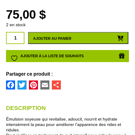
75,00
$
2 en stock
quantité
AJOUTER AU PANIER
de
MASQUE
PHYTO
AJOUTER À LA LISTE DE SOUHAITS
STEM
CELL
(CELLULES
Partager ce produit :
SOUCHES)
Facebook
Twitter
Pinterest
Email
Partager
DESCRIPTION
Émulsion soyeuse qui revitalise, adoucit, nourrit et hydrate
intensément la peau pour améliorer l’apparence des rides et
ridules.