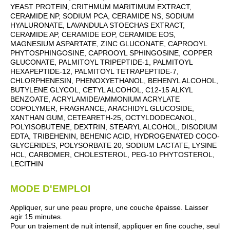
YEAST PROTEIN, CRITHMUM MARITIMUM EXTRACT,
CERAMIDE NP, SODIUM PCA, CERAMIDE NS, SODIUM
HYALURONATE, LAVANDULA STOECHAS EXTRACT,
CERAMIDE AP, CERAMIDE EOP, CERAMIDE EOS,
MAGNESIUM ASPARTATE, ZINC GLUCONATE, CAPROOYL
PHYTOSPHINGOSINE, CAPROOYL SPHINGOSINE, COPPER
GLUCONATE, PALMITOYL TRIPEPTIDE-1, PALMITOYL
HEXAPEPTIDE-12, PALMITOYL TETRAPEPTIDE-7,
CHLORPHENESIN, PHENOXYETHANOL, BEHENYL ALCOHOL,
BUTYLENE GLYCOL, CETYL ALCOHOL, C12-15 ALKYL
BENZOATE, ACRYLAMIDE/AMMONIUM ACRYLATE
COPOLYMER, FRAGRANCE, ARACHIDYL GLUCOSIDE,
XANTHAN GUM, CETEARETH-25, OCTYLDODECANOL,
POLYISOBUTENE, DEXTRIN, STEARYL ALCOHOL, DISODIUM
EDTA, TRIBEHENIN, BEHENIC ACID, HYDROGENATED COCO-
GLYCERIDES, POLYSORBATE 20, SODIUM LACTATE, LYSINE
HCL, CARBOMER, CHOLESTEROL, PEG-10 PHYTOSTEROL,
LECITHIN
MODE D'EMPLOI
Appliquer, sur une peau propre, une couche épaisse. Laisser
agir 15 minutes.
Pour un traiement de nuit intensif, appliquer en fine couche, seul