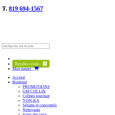
T.
819 694-1567
Search
Search
for:
Rendez-vous
Mon panier
Accueil
Boutique
PROMOTIONS
GM COLLIN
Crèmes jour/nuit
YON-KA
Sérums et concentrés
Nettoyants
Soins des yeux