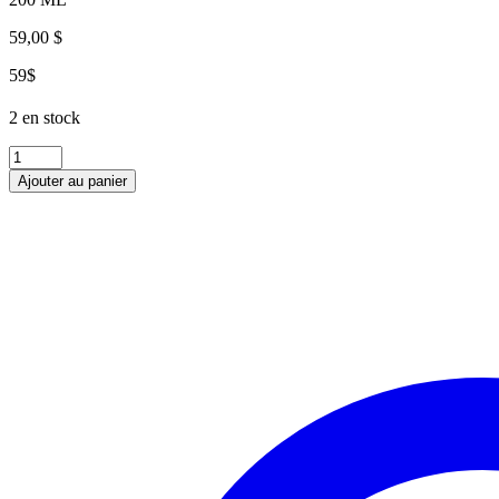
59,00
$
59$
2 en stock
quantité
de
Ajouter au panier
LAIT
NETTOYANT
YON-
KA