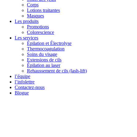
Corps
Lotions traitantes
Masques
Les produits
Promotions
Colorescience
Les services
Épilation et Électrolyse
Thermocoagulation
Soins du visage
Extensions de cils
Épilation au laser
Rehaussement de cils (lash-lift)
l’équipe
l’infolettre
Contactez-nous
Blogue