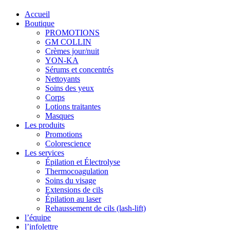
Accueil
Boutique
PROMOTIONS
GM COLLIN
Crèmes jour/nuit
YON-KA
Sérums et concentrés
Nettoyants
Soins des yeux
Corps
Lotions traitantes
Masques
Les produits
Promotions
Colorescience
Les services
Épilation et Électrolyse
Thermocoagulation
Soins du visage
Extensions de cils
Épilation au laser
Rehaussement de cils (lash-lift)
l’équipe
l’infolettre