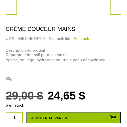
CRÈME DOUCEUR MAINS
UGS :
845144019729
Disponibilité :
En stock
Description du produit
Réparateur intensif pour les mains.
Apaise, soulage, hydrate et nourrit la peau déshydratée.
80g
Le
Le
29,00
$
24,65
$
6 en stock
prix
prix
quantité
AJOUTER AU PANIER
de
initial
actuel
CRÈME