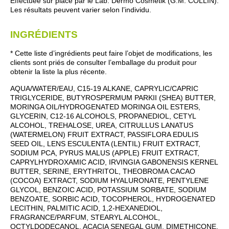
Effectuée sur place par le Lab. Dermo Cosmetik (G.M. COLLIN).
Les résultats peuvent varier selon l’individu.
INGRÉDIENTS
* Cette liste d’ingrédients peut faire l’objet de modifications, les
clients sont priés de consulter l’emballage du produit pour
obtenir la liste la plus récente.
AQUA/WATER/EAU, C15-19 ALKANE, CAPRYLIC/CAPRIC
TRIGLYCERIDE, BUTYROSPERMUM PARKII (SHEA) BUTTER,
MORINGA OIL/HYDROGENATED MORINGA OIL ESTERS,
GLYCERIN, C12-16 ALCOHOLS, PROPANEDIOL, CETYL
ALCOHOL, TREHALOSE, UREA, CITRULLUS LANATUS
(WATERMELON) FRUIT EXTRACT, PASSIFLORA EDULIS
SEED OIL, LENS ESCULENTA (LENTIL) FRUIT EXTRACT,
SODIUM PCA, PYRUS MALUS (APPLE) FRUIT EXTRACT,
CAPRYLHYDROXAMIC ACID, IRVINGIA GABONENSIS KERNEL
BUTTER, SERINE, ERYTHRITOL, THEOBROMA CACAO
(COCOA) EXTRACT, SODIUM HYALURONATE, PENTYLENE
GLYCOL, BENZOIC ACID, POTASSIUM SORBATE, SODIUM
BENZOATE, SORBIC ACID, TOCOPHEROL, HYDROGENATED
LECITHIN, PALMITIC ACID, 1,2-HEXANEDIOL,
FRAGRANCE/PARFUM, STEARYL ALCOHOL,
OCTYLDODECANOL, ACACIA SENEGAL GUM, DIMETHICONE,