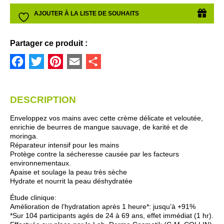
DOUCEUR
AJOUTER À LA LISTE DE SOUHAITS
était :
est :
MAINS
29,00 $.
24,65 $.
Partager ce produit :
Facebook
Twitter
Pinterest
Email
Partager
DESCRIPTION
Enveloppez vos mains avec cette crème délicate et veloutée,
enrichie de beurres de mangue sauvage, de karité et de
moringa.
Réparateur intensif pour les mains
Protège contre la sécheresse causée par les facteurs
environnementaux.
Apaise et soulage la peau très sèche
Hydrate et nourrit la peau déshydratée
Étude clinique:
Amélioration de l’hydratation après 1 heure*: jusqu’à +91%
*Sur 104 participants agés de 24 à 69 ans, effet immédiat (1 hr).