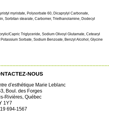
yristyl myristate, Polysorbate 60, Dicaprylyl Carbonate,
rin, Sorbitan stearate, Carbomer, Triethanolamine, Dodecyl
rylic/Capric Triglyceride, Sodium Olivoyl Glutamate, Cetearyl
r, Potassium Sorbate, Sodium Benzoate, Benzyl Alcohol, Glycine
NTACTEZ-NOUS
tre d'esthétique Marie Leblanc
3, Boul. des Forges
is-Rivières, Québec
Y 1Y7
819 694-1567