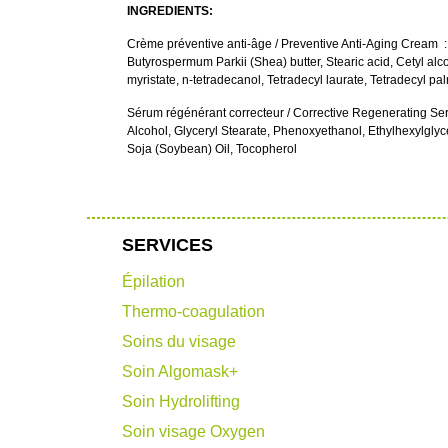
INGREDIENTS:
Crème préventive anti-âge / Preventive Anti-Aging Cream : Aq
Butyrospermum Parkii (Shea) butter, Stearic acid, Cetyl al
myristate, n-tetradecanol, Tetradecyl laurate, Tetradecyl 
Sérum régénérant correcteur / Corrective Regenerating Seru
Alcohol, Glyceryl Stearate, Phenoxyethanol, Ethylhexylgly
Soja (Soybean) Oil, Tocopherol
SERVICES
Épilation
Thermo-coagulation
Soins du visage
Soin Algomask+
Soin Hydrolifting
Soin visage Oxygen