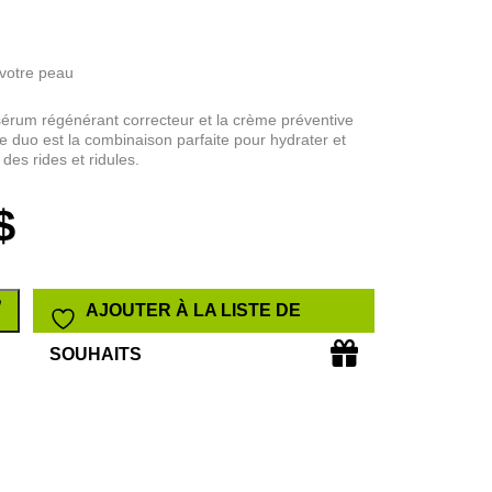
 votre peau
rum régénérant correcteur et la crème préventive
e duo est la combinaison parfaite pour hydrater et
des rides et ridules.
Le
$
prix
AJOUTER À LA LISTE DE
actuel
SOUHAITS
est :
tager
$.
170,00 $.