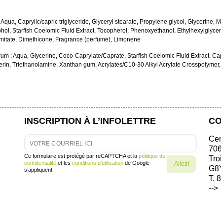
ua, Caprylic/capric triglyceride, Glyceryl stearate, Propylene glycol, Glycerine, M
cohol, Starfish Coelomic Fluid Extract, Tocopherol, Phenoxyethanol, Ethylhexylglyce
palmitate, Dimethicone, Fragrance (perfume), Limonene
m : Aqua, Glycerine, Coco-Caprylate/Caprate, Starfish Coelomic Fluid Extract, Cap
cerin, Triethanolamine, Xanthan gum, Acrylates/C10-30 Alkyl Acrylate Crosspolyme
INSCRIPTION À L’INFOLETTRE
CO
Cen
706
Ce formulaire est protégé par reCAPTCHA et la
politique de
Tro
confidentialité
et les
conditions d’utilisation
de Google
G8
s’appliquent.
T. 
-->