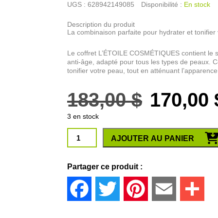
UGS :
628942149085
Disponibilité :
En stock
Description du produit
La combinaison parfaite pour hydrater et tonifier
Le coffret L’ÉTOILE COSMÉTIQUES contient le sé
anti-âge, adapté pour tous les types de peaux. C
tonifier votre peau, tout en atténuant l’apparence 
Le
183,00
$
170,00
3 en stock
prix
quantité
AJOUTER AU PANIER
de
initial
Coffret
l'étoile
Partager ce produit :
était :
cosmétique
Facebook
Twitter
Pinterest
Email
Par
183,00 